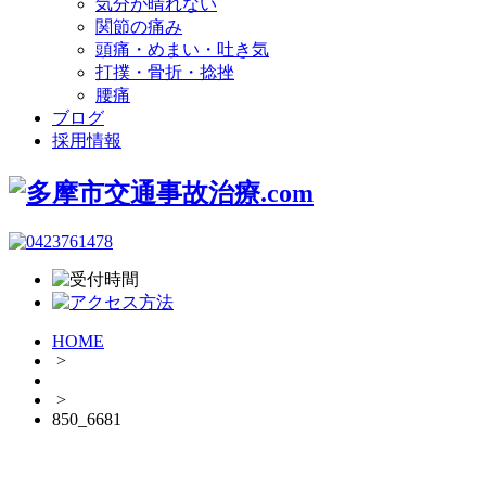
気分が晴れない
関節の痛み
頭痛・めまい・吐き気
打撲・骨折・捻挫
腰痛
ブログ
採用情報
HOME
>
>
850_6681